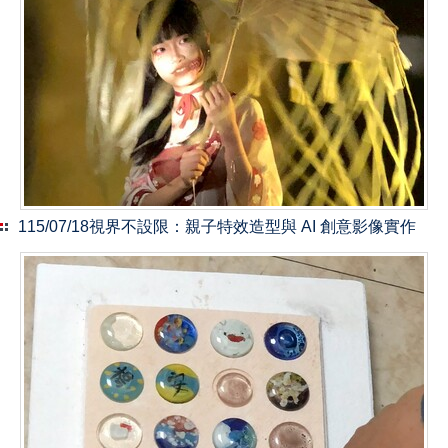
115/07/18視界不設限：親⼦特效造型與 AI 創意影像實作