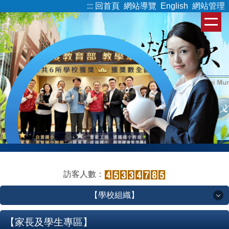
:::
回首頁
網站導覽
English
網站管理
跳
到
主
要
內
容
區
訪客人數：
【學校組織】
【學校組織】
【家長及學生專區】