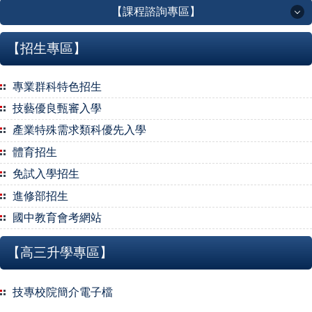
【課程諮詢專區】
【課程諮詢專區】
【招生專區】
本校總體課程計畫
專業群科特色招生
技藝優良甄審入學
課程地圖
產業特殊需求類科優先入學
🌞實研組訊息QRcode🌞
體育招生
免試入學招生
學分取得與畢業條件
進修部招生
國中教育會考網站
學生學習歷程檔案
【高三升學專區】
多元選修
技專校院簡介電子檔
彈性學習時間與自主學習