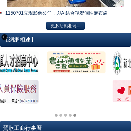
1150701立現影像公仔，與AI結合視覺個性麻布袋
更多活動相簿...
【網網相連】
鶯歌工商行事曆