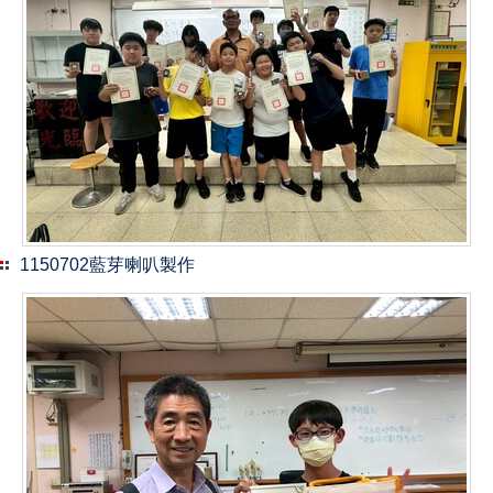
1150702藍芽喇叭製作