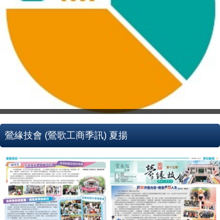
鶯緣技會 (鶯歌工商季訊) 夏揚