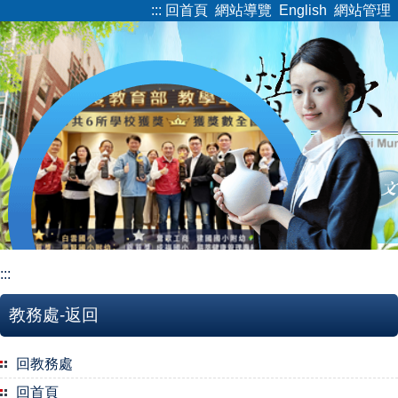
:::
回首頁
網站導覽
English
網站管理
跳
到
主
要
內
容
區
:::
教務處-返回
回教務處
回首頁