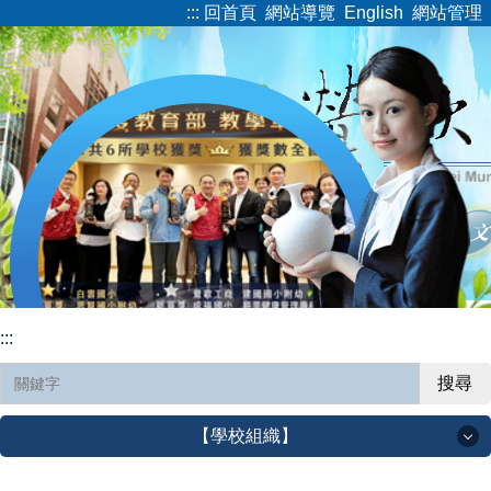
:::
回首頁
網站導覽
English
網站管理
跳
到
主
要
內
容
區
:::
搜尋
【學校組織】