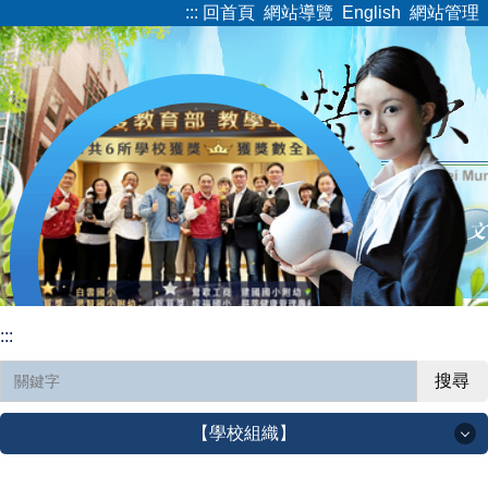
:::
回首頁
網站導覽
English
網站管理
跳
到
主
要
內
容
區
:::
搜尋
【學校組織】