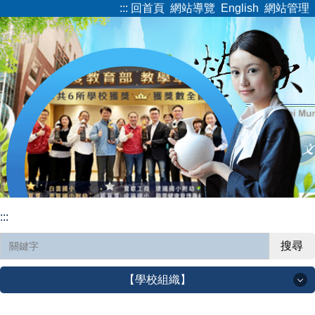
:::
回首頁
網站導覽
English
網站管理
跳
到
主
要
內
容
區
:::
搜尋
【學校組織】