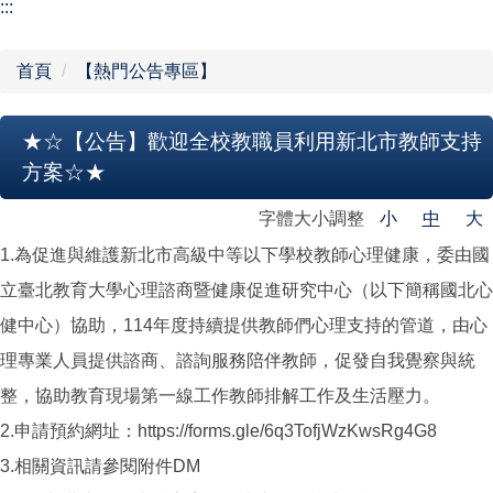
【學校組織】
:::
行政單位
首頁
【熱門公告專區】
教學單位
★☆【公告】歡迎全校教職員利用新北市教師支持
網站導覽
方案☆★
字體大小調整
小
中
大
1.為促進與維護新北市高級中等以下學校教師心理健康，委由國
立臺北教育大學心理諮商暨健康促進研究中心（以下簡稱國北心
健中心）協助，114年度持續提供教師們心理支持的管道，由心
理專業人員提供諮商、諮詢服務陪伴教師，促發自我覺察與統
整，協助教育現場第一線工作教師排解工作及生活壓力。
2.申請預約網址：https://forms.gle/6q3TofjWzKwsRg4G8
3.相關資訊請參閱附件DM