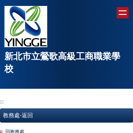
跳
到
主
要
內
容
區
新北市立鶯歌高級工商職業學
校
:::
教務處-返回
回教務處