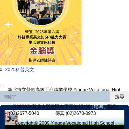
2025科普英文
:::
新北市立鶯歌高級工商職業學校 Yingge Vocational High
School, Yingge District, New Taipei City
搜尋
(239002) 新北市鶯歌區中正三路154號
[ 地圖 ]
電話:
(02)2677-5040
[ 分機 ]
傳真:(02)2670-0973
[ 意見反應 ]
Copyright© 2009 Yingge Vocational High School