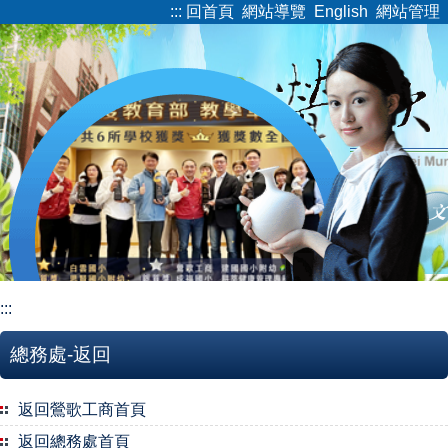
:::
回首頁
網站導覽
English
網站管理
跳
到
主
要
內
容
區
:::
總務處-返回
返回鶯歌工商首頁
返回總務處首頁