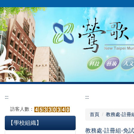
跳
到
主
要
內
容
區
:::
:::
訪客人數：
首頁
教務處-註冊
【學校組織】
教務處-註冊組-免