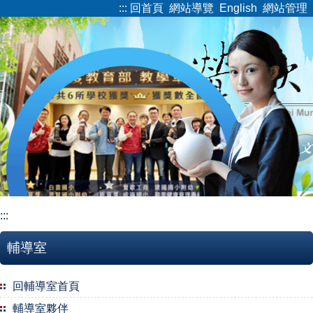
:::
回首頁
網站導覽
English
網站管理
跳
到
主
要
內
容
區
:::
輔導室
回輔導室首頁
輔導室夥伴