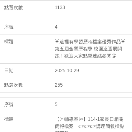
1133
4
🌟這裡有學習歷程檔案優秀作品🌟
第五屆金質歷程獎 校園巡迴展開
跑！歡迎大家點擊連結參閱🤩
2025-10-29
255
5
【🌞輔導室🌞】114-1家長日相關
簡報檔案：👉👉👉講座簡報檔點