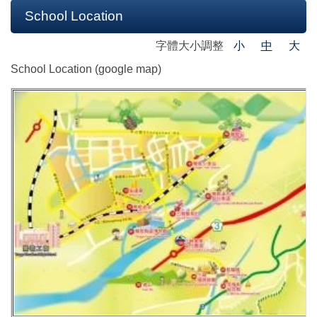
School Location
字體大小調整
小
中
大
School Location (google map)