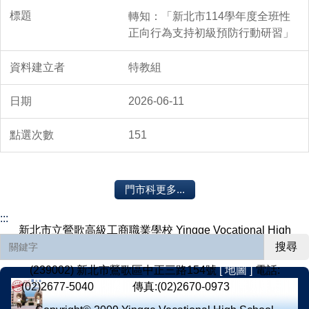
轉知：「新北市114學年度全班性
正向行為支持初級預防行動研習」
特教組
2026-06-11
151
門市科更多...
:::
新北市立鶯歌高級工商職業學校 Yingge Vocational High
School, Yingge District, New Taipei City
搜尋
(239002) 新北市鶯歌區中正三路154號
[ 地圖 ]
電話:
(02)2677-5040
[ 分機 ]
傳真:(02)2670-0973
[ 意見反應 ]