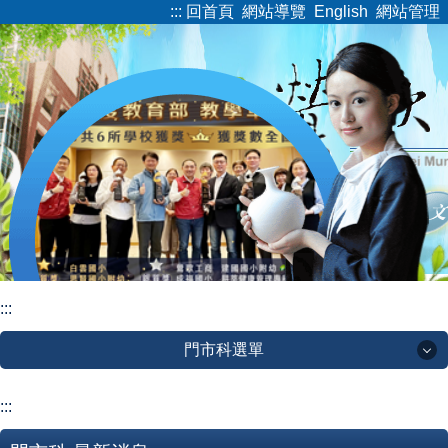
:::
回首頁
網站導覽
English
網站管理
跳
到
主
要
內
容
區
:::
門市科選單
門市科選單
:::