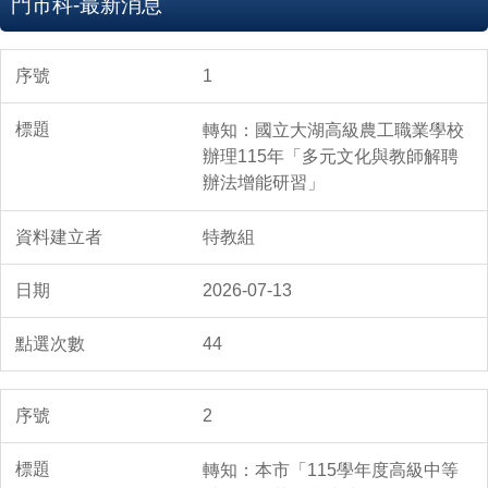
門市服務科簡介
門市科-最新消息
師資團隊
1
課程及專業教室
轉知：國立大湖高級農工職業學校
辦理115年「多元文化與教師解聘
課程計畫及畢業條件
辦法增能研習」
相關文件下載
特教組
門市科首頁
2026-07-13
特教組首頁
44
2
轉知：本市「115學年度高級中等