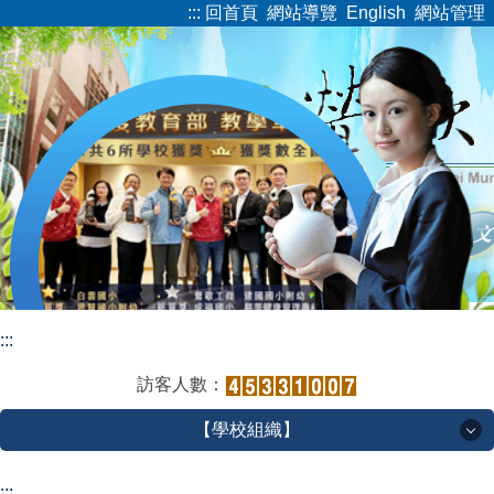
:::
回首頁
網站導覽
English
網站管理
跳
到
主
要
內
容
區
:::
訪客人數：
【學校組織】
【學校組織】
:::