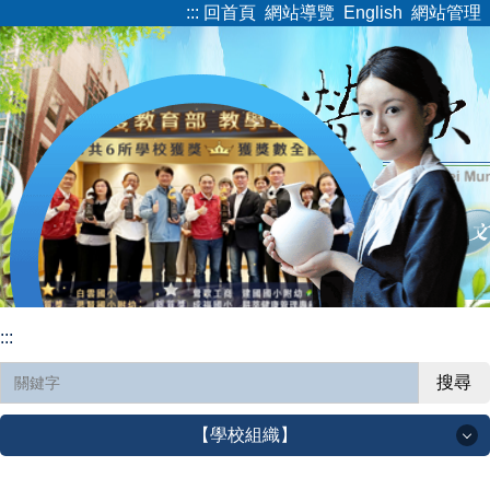
:::
回首頁
網站導覽
English
網站管理
跳
到
主
要
內
容
區
:::
搜尋
【學校組織】