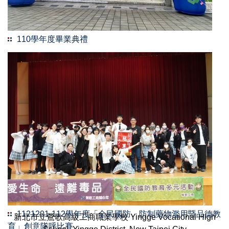
110學年度畢業典禮
1121201-112學年度「全民國防、防制藥物濫用暨品德教
新北市立鶯歌高級工商職業學校 Yingge Vocational High
育」創意隊呼比賽