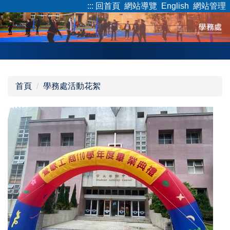
:::
回首頁
網站導覽
English
網站管理
跳
到
主
要
內
容
區
首頁
學務處活動花絮