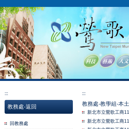
跳
到
主
要
內
容
區
:::
:::
教務處-教學組-本
教務處-返回
新北市立鶯歌工商1
新北市立鶯歌工商1
回教務處