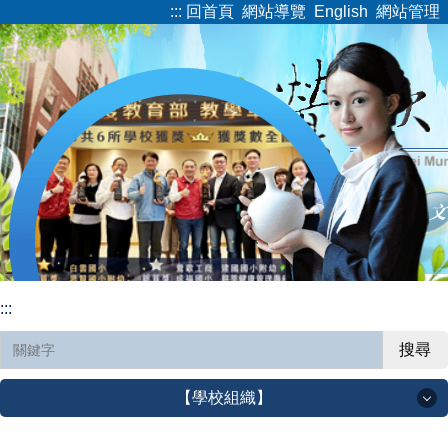
:::
回首頁
網站導覽
English
網站管理
跳
到
主
要
內
容
區
:::
搜尋
【學校組織】