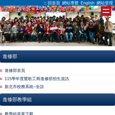
:::
回首頁
網站導覽
English
網站管理
跳
到
主
要
內
容
區
進修部
進修部首頁
115學年度鶯歌工商進修部招生資訊
新北市校務系統–全誼
進修部教學組
教學組表單下載