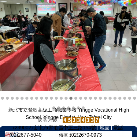
新北市立鶯歌高級工商職業學校 Yingge Vocational High
School, Yingge District, New Taipei City
訪客人數：
(239002) 新北市鶯歌區中正三路154號
[ 地圖 ]
電話:
(02)2677-5040
[ 分機 ]
傳真:(02)2670-0973
[ 意見反應 ]