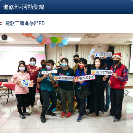
進修部-活動集錦
鶯歌工商進修部FB