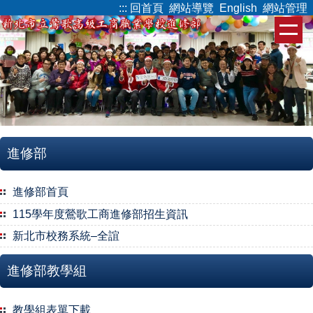
:::
回首頁
網站導覽
English
網站管理
跳
到
主
要
內
容
區
進修部
進修部首頁
115學年度鶯歌工商進修部招生資訊
新北市校務系統–全誼
進修部教學組
教學組表單下載