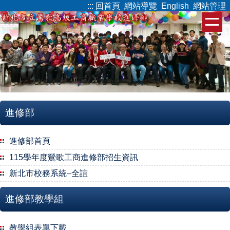
:::
回首頁
網站導覽
English
網站管理
跳
到
主
要
內
容
區
進修部
進修部首頁
115學年度鶯歌工商進修部招生資訊
新北市校務系統–全誼
進修部教學組
教學組表單下載