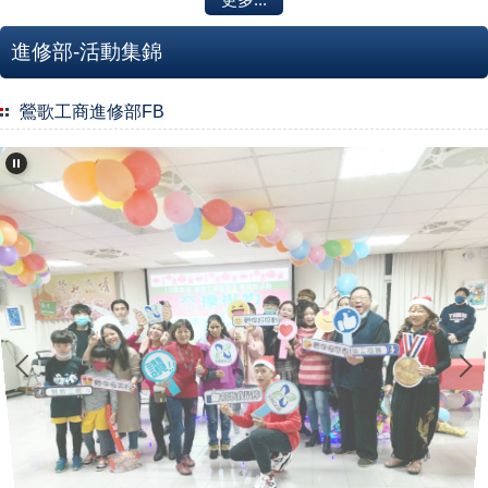
進修部-活動集錦
鶯歌工商進修部FB