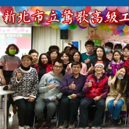
跳
到
主
要
內
容
區