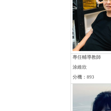
專任輔導教師
涂維欣
分機：893