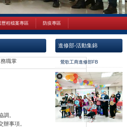
習歷程檔案專區
防疫專區
進修部-活動集錦
業務職掌
鶯歌工商進修部FB
協調。
交辦事項。