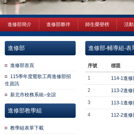
進修部簡介
進修部夥伴
師生榮譽榜
活動
進修部
進修部-輔導組-表
進修部首頁
序號
標題
115學年度鶯歌工商進修部招
1
114-1
生資訊
2
113-2
新北市校務系統–全誼
3
113-1
進修部教學組
4
112-2
教學組表單下載