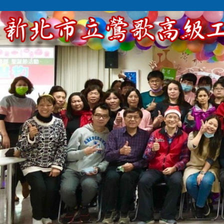
跳
到
主
要
內
容
區