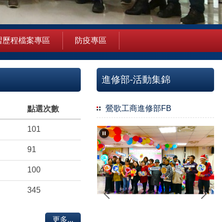
習歷程檔案專區
防疫專區
進修部-活動集錦
鶯歌工商進修部FB
點選次數
101
91
100
345
更多...