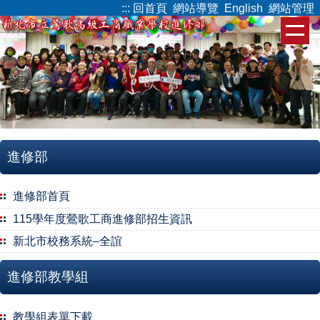
:::
回首頁
網站導覽
English
網站管理
跳
到
主
要
內
容
區
進修部
進修部首頁
115學年度鶯歌工商進修部招生資訊
新北市校務系統–全誼
進修部教學組
教學組表單下載