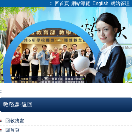
:::
回首頁
網站導覽
English
網站管理
跳
到
主
要
內
容
區
:::
教務處-返回
回教務處
回首頁