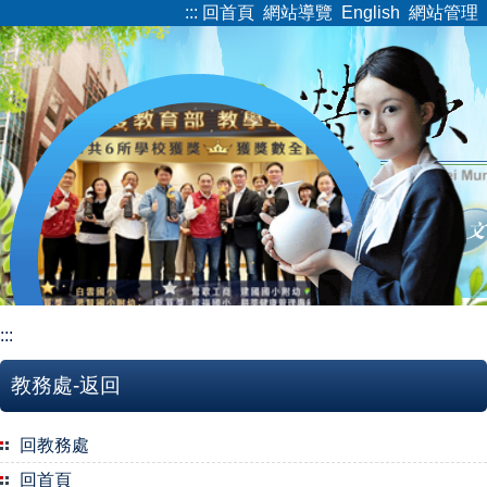
:::
回首頁
網站導覽
English
網站管理
跳
到
主
要
內
容
區
:::
教務處-返回
回教務處
回首頁