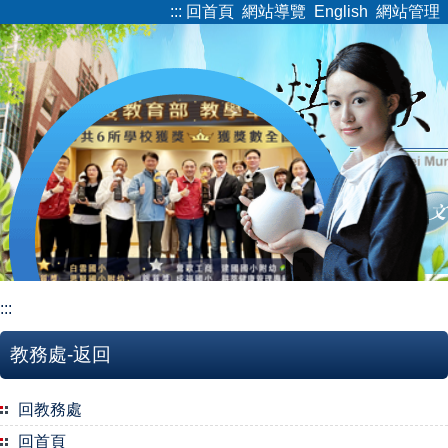
:::
回首頁
網站導覽
English
網站管理
跳
到
主
要
內
容
區
:::
教務處-返回
回教務處
回首頁