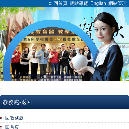
:::
回首頁
網站導覽
English
網站管理
跳
到
主
要
內
容
區
:::
教務處-返回
回教務處
回首頁