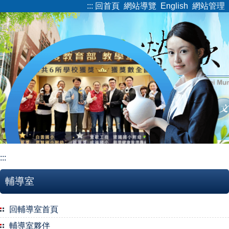
:::
回首頁
網站導覽
English
網站管理
跳
到
主
要
內
容
區
:::
輔導室
回輔導室首頁
輔導室夥伴