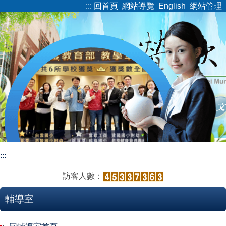
:::
回首頁
網站導覽
English
網站管理
跳
到
主
要
內
容
區
:::
訪客人數：
輔導室