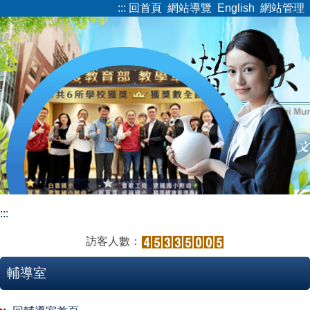
:::
回首頁
網站導覽
English
網站管理
跳
到
主
要
內
容
區
:::
訪客人數：
輔導室