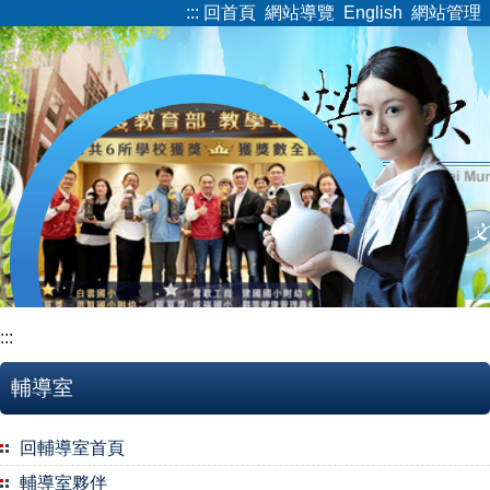
:::
回首頁
網站導覽
English
網站管理
跳
到
主
要
內
容
區
:::
輔導室
回輔導室首頁
輔導室夥伴