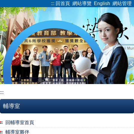
:::
回首頁
網站導覽
English
網站管理
跳
到
主
要
內
容
區
:::
輔導室
回輔導室首頁
輔導室夥伴