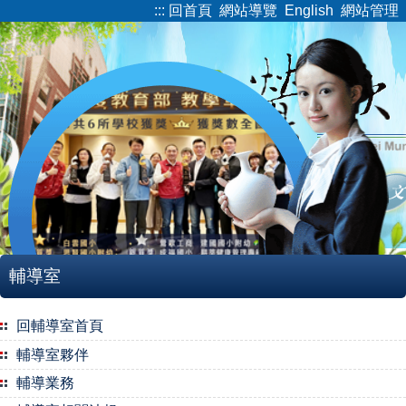
:::
回首頁
網站導覽
English
網站管理
跳
到
主
要
內
容
區
輔導室
回輔導室首頁
輔導室夥伴
輔導業務