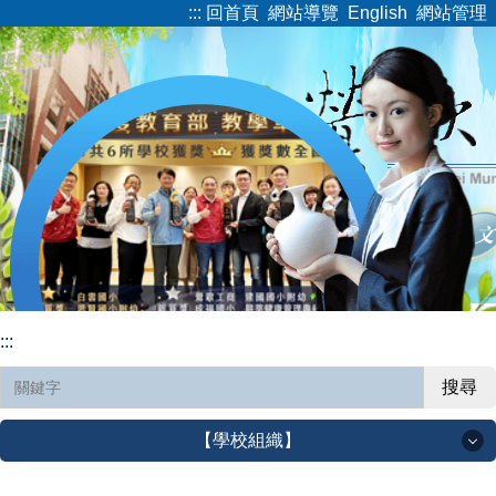
:::
回首頁
網站導覽
English
網站管理
跳
到
主
要
內
容
區
:::
搜尋
【學校組織】