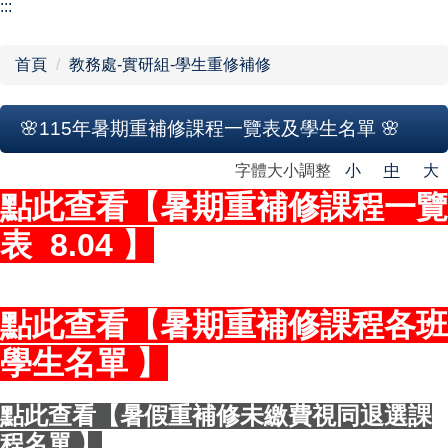
【學校組織】
:::
行政單位
首頁
教務處-實研組-學生重修補修
教學單位
🌸115年暑期重補修課程一覽表及學生名單 🌸
網站導覽
字體大小調整
小
中
大
點此查看【暑期重補修課程一覽
表 8.04 】
點此查看
【
暑期重補修課程各班
學生名單
】
點此查看
【
暑假重補修未繳費視同退選課
程名
單
】