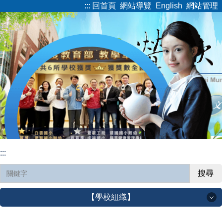
:::
回首頁
網站導覽
English
網站管理
跳
到
主
要
內
容
區
:::
搜尋
【學校組織】