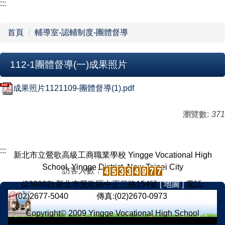
【學校組織】
:::
行政單位
首頁
輔導室-認輔制度-團體督導
教學單位
112-1團體督導(一)成果照片
網站導覽
成果照片1121109-團體督導(1).pdf
瀏覽數:
371
:::
新北市立鶯歌高級工商職業學校 Yingge Vocational High
School, Yingge District, New Taipei City
訪客人數：
(239002) 新北市鶯歌區中正三路154號
[ 地圖 ]
電話:
(02)2677-5040
[ 分機 ]
傳真:(02)2670-0973
[ 意見反應 ]
Copyright© 2009 Yingge Vocational High School