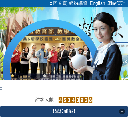
:::
回首頁
網站導覽
English
網站管理
跳
到
主
要
內
容
區
:::
訪客人數：
【學校組織】
【學校組織】
:::