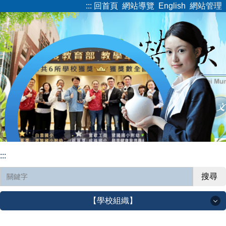
:::
回首頁
網站導覽
English
網站管理
跳
到
主
要
內
容
區
:::
搜尋
【學校組織】