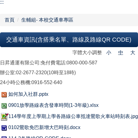
【學校組織】
:::
行政單位
首頁
生輔組- 本校交通車專區
教學單位
交通車資訊(含搭乘名單、路線及路線QR CODE)
網站導覽
字體大小調整
小
中
大
日昇通運有限公司:免付費電話:0800-000-587
辦公室:02-2677-2320(10時至18時)
24小時公務機:0916-552-640
如何加入社群.pptx
0901放學路線表含發車時間(1-3年級).xlsx
114學年度上學期上學各路線公車抵達鶯歌火車站時刻表.jpg
0102鶯歌免巴新增大巴時刻.docx