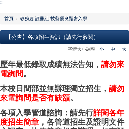
【學校組織】
:::
行政單位
首頁
教務處-註冊組-技藝優良甄審入學
教學單位
【公告】各項招生資訊（請先行參閱）
網站導覽
字體大小調整
小
中
大
歷年最低錄取成績無法告知，
請勿來
電詢問
。
本校日間部並無辦理獨立招生，
請勿
來電詢問是否有缺額
。
各項入學管道諮詢：請先行
詳閱各年
度招生簡章
，各管道招生及證明文件