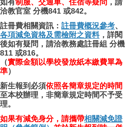
如有
制服、交通車、住宿等疑問
，請
洽教官室 分機841 或842。
註冊費相關資訊：
註冊費概況參考
、
各項減免資格及需檢附之資料
，詳閱
後如有疑問，請洽教務處註冊組 分機
811 或816。
（
實際金額以學校發放紙本繳費單為
準
）
新生報到必須
依照各簡章規定的時間
至本校辦理，非簡章規定時間不予受
理
。
如果有減免身分，請攜帶
相關減免證