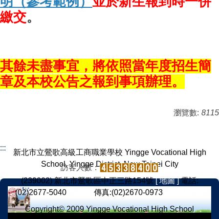
明（參考範例）
並於新生報到時一併
繳交
。
其餘未盡事宜，將依照當年度招生簡
章及本校公告之報到事項辦理。
瀏覽數:
8115
:::
新北市立鶯歌高級工商職業學校 Yingge Vocational High
School, Yingge District, New Taipei City
訪客人數：
(239002) 新北市鶯歌區中正三路154號
[ 地圖 ]
電話:
(02)2677-5040
[ 分機 ]
傳真:(02)2670-0973
[ 意見反應 ]
Copyright© 2009 Yingge Vocational High School