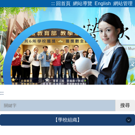
:::
回首頁
網站導覽
English
網站管理
跳
到
主
要
內
容
區
:::
搜尋
【學校組織】