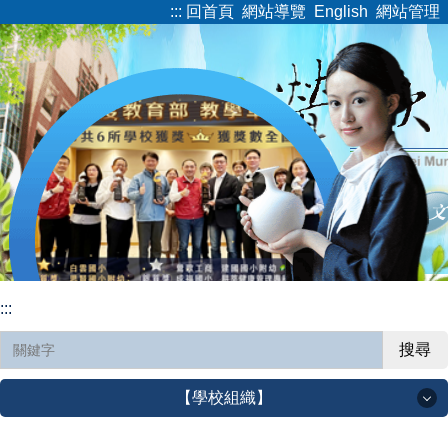
:::
回首頁
網站導覽
English
網站管理
跳
到
主
要
內
容
區
:::
搜尋
【學校組織】