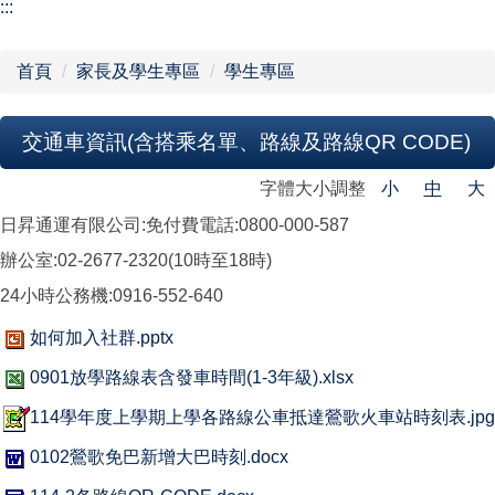
【學校組織】
:::
行政單位
首頁
家長及學生專區
學生專區
教學單位
交通車資訊(含搭乘名單、路線及路線QR CODE)
網站導覽
字體大小調整
小
中
大
日昇通運有限公司:免付費電話:0800-000-587
辦公室:02-2677-2320(10時至18時)
24小時公務機:0916-552-640
如何加入社群.pptx
0901放學路線表含發車時間(1-3年級).xlsx
114學年度上學期上學各路線公車抵達鶯歌火車站時刻表.jpg
0102鶯歌免巴新增大巴時刻.docx