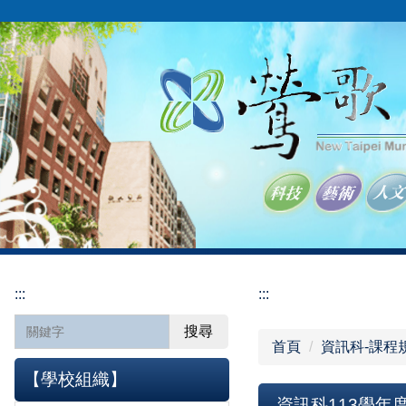
跳
到
主
要
內
容
區
:::
:::
搜尋
首頁
資訊科-課程
【學校組織】
資訊科113學年