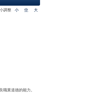
大小調整
小
中
大
良職業道德的能力。