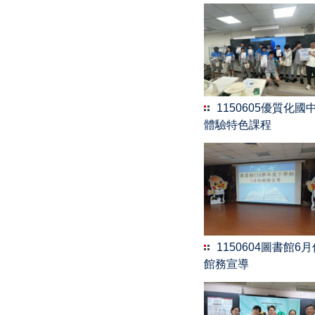
1150605優質化國
體驗特色課程
1150604圖書館6
館務宣導