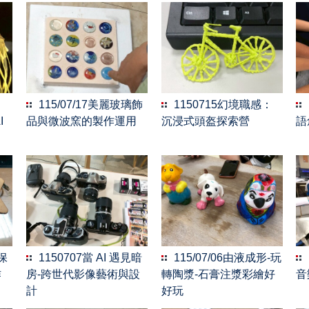
115/07/17美麗玻璃飾
1150715幻境職感：
I
品與微波窯的製作運用
沉浸式頭盔探索營
語
環保
1150707當 AI 遇見暗
115/07/06由液成形-玩
作
房-跨世代影像藝術與設
轉陶漿-石膏注漿彩繪好
音
計
好玩