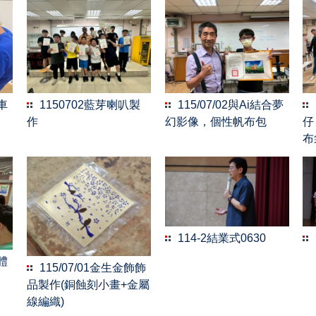
跡車
1150702藍芽喇叭製
115/07/02與Ai結合夢
作
幻影像，個性帆布包
仔
布
114-2結業式0630
人體
115/07/01金生金飾飾
品製作(銅蝕刻小畫+金屬
線編織)