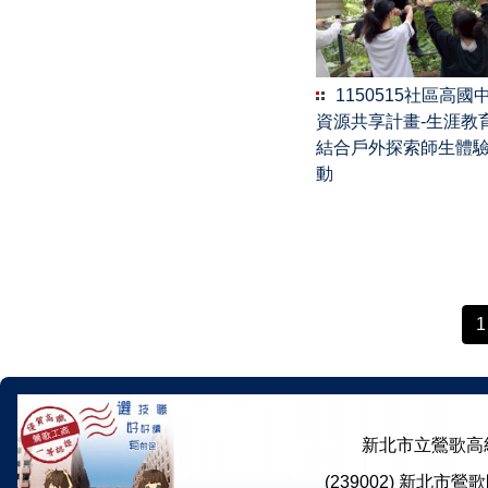
1150515社區高國
資源共享計畫-生涯教
結合戶外探索師生體
動
1
新北市立鶯歌高級工商職業學
(239002) 新北市