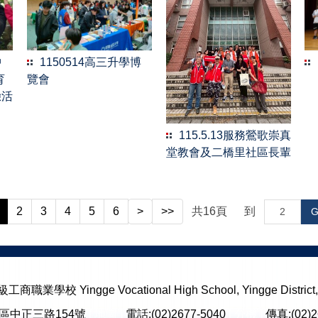
中
1150514高三升學博
育
覽會
驗活
115.5.13服務鶯歌崇真
堂教會及二橋里社區長輩
2
3
4
5
6
>
>>
共
16
頁
到
G
校 Yingge Vocational High School, Yingge District, N
鶯歌區中正三路154號
[ 地圖 ]
電話:(02)2677-5040
[ 分機 ]
傳真:(02)2