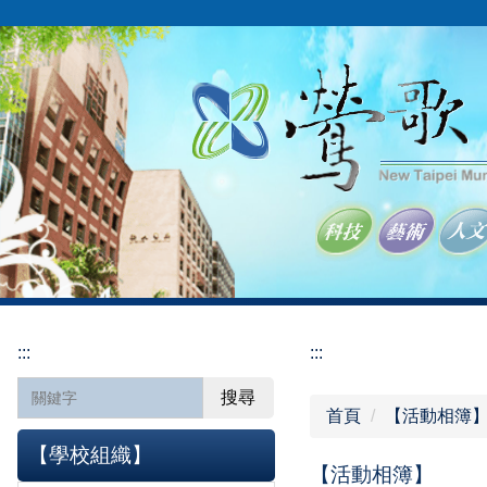
跳
到
主
要
內
容
區
:::
:::
搜尋
首頁
【活動相簿
【學校組織】
【活動相簿】