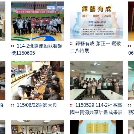
鐸藝有成-蕭正一 鶯歌
中
114-2班際運動競賽頒
二八特展
獎1150605
06
月份
115/06/02謝師大典
1150529 114-2社區高
國中資源共享計畫成果展
藝