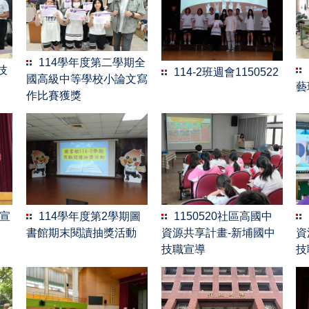
114學年度第二學期全
中技
114-2班週會1150522
國高級中等學校小論文寫
藝
作比賽獲獎
全宣
114學年度第2學期圖
1150520社區高國中
書館期末閱讀抽獎活動
資源共享計畫-新埔國中
資
技職宣導
技