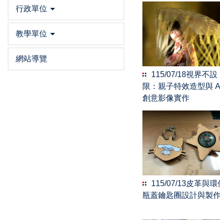
行政單位
教學單位
網站導覽
115/07/18視界不設
限：親⼦特效造型與 A
創意影像實作
115/07/13皮革與
瓶蓋鑰匙圈設計與製