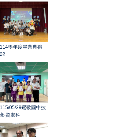
114學年度畢業典禮
02
115/05/29鶯歌國中技
班-資處科