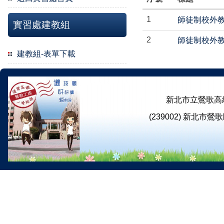
1
師徒制校外
實習處建教組
2
師徒制校外
建教組-表單下載
新北市立鶯歌高級工商職業學
(239002) 新北市