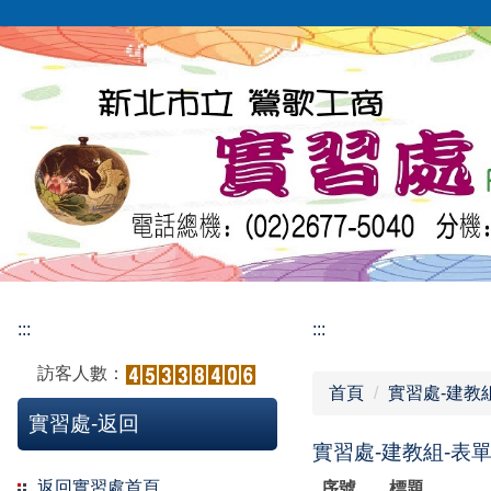
跳
到
主
要
內
容
區
:::
:::
訪客人數：
首頁
實習處-建教
實習處-返回
實習處-建教組-表
返回實習處首頁
序號
標題