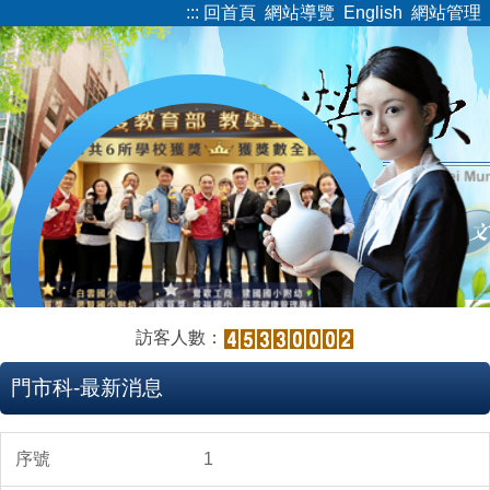
:::
回首頁
網站導覽
English
網站管理
跳
到
主
要
內
容
區
訪客人數：
門市科-最新消息
1