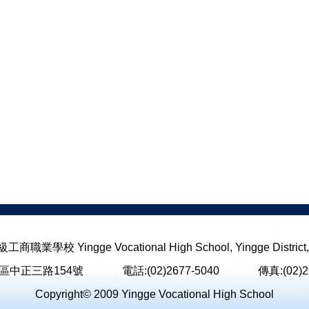
校 Yingge Vocational High School, Yingge District, N
鶯歌區中正三路154號
[ 地圖 ]
電話:(02)2677-5040
[ 分機 ]
傳真:(02)2
Copyright© 2009 Yingge Vocational High School