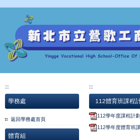
跳
到
主
要
內
容
區
:::
:::
學務處
112體育班課程
112學年度課程計劃
返回學務處首頁
112學年度體育班課
體育組