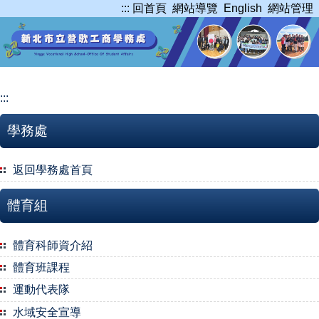
:::
回首頁
網站導覽
English
網站管理
跳
到
主
要
內
容
:::
區
學務處
返回學務處首頁
體育組
體育科師資介紹
體育班課程
運動代表隊
水域安全宣導